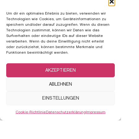
Umsatzsteueridentifikationsnummer:
DE305961319
Um dir ein optimales Erlebnis zu bieten, verwenden wir
KONZEPT UND DESIGN
Technologien wie Cookies, um Geräteinformationen zu
speichern und/oder darauf zuzugreifen. Wenn du diesen
Sinja Schwarz, www.sinjaschwarz.de
Technologien zustimmst, können wir Daten wie das
Surfverhalten oder eindeutige IDs auf dieser Website
PROGRAMMIERUNG
verarbeiten. Wenn du deine Einwillligung nicht erteilst
Markus Schober
oder zurückziehst, können bestimmte Merkmale und
Funktionen beeinträchtigt werden.
AKZEPTIEREN
ABLEHNEN
HIRIDE
PRIC
KO
HICYCLE
SHO
HIBARR
IM
EINSTELLUNGEN
FAQ
HICORE
AG
Drei Studios. One vibe.
Cookie-Richtlinie
Datenschutzerklärung
Impressum
STUDIO
DA
Spinning, Reformer, Barre – made to move you.
TRAINE
HA
FOLLOW US @HICYCLE
©2025 HICYCLE GMBH