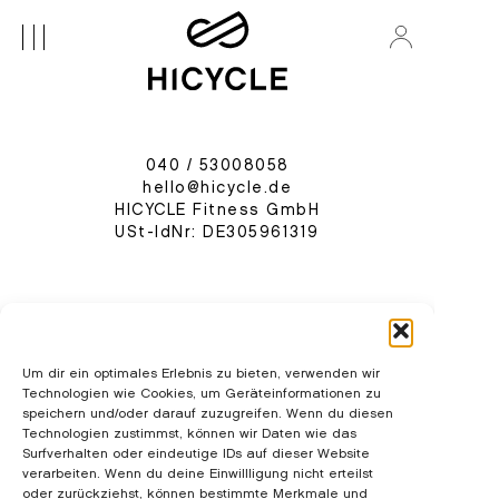
KONTAKTIERE UNS!
040 / 53008058
hello@hicycle.de
HICYCLE Fitness GmbH
USt-IdNr: DE305961319
HIRIDE
PRIC
KO
Um dir ein optimales Erlebnis zu bieten, verwenden wir
Technologien wie Cookies, um Geräteinformationen zu
HICYCLE
SHO
HIBARR
IM
speichern und/oder darauf zuzugreifen. Wenn du diesen
FAQ
HICORE
AG
Technologien zustimmst, können wir Daten wie das
Drei Studios. One vibe.
Surfverhalten oder eindeutige IDs auf dieser Website
STUDIO
DA
Spinning, Reformer, Barre – made to move you.
verarbeiten. Wenn du deine Einwillligung nicht erteilst
oder zurückziehst, können bestimmte Merkmale und
TRAINE
HA